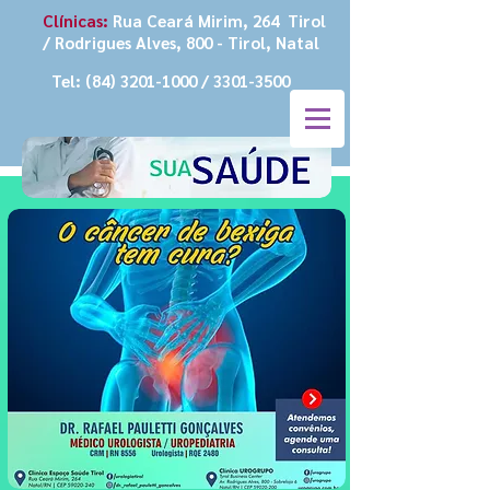
Clínicas:
Rua Ceará Mirim, 264 Tirol
/ Rodrigues Alves, 800 - Tirol, Natal
Tel:
(84) 3201-1000
/
3301-3500