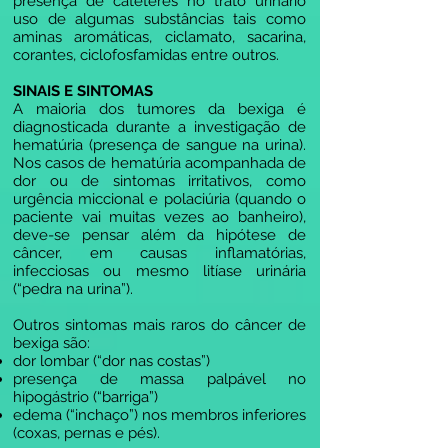
presença de cateteres no trato urinário
uso de algumas substâncias tais como
aminas aromáticas, ciclamato, sacarina,
corantes, ciclofosfamidas entre outros.
SINAIS E SINTOMAS
A maioria dos tumores da bexiga é
diagnosticada durante a investigação de
hematúria (presença de sangue na urina).
Nos casos de hematúria acompanhada de
dor ou de sintomas irritativos, como
urgência miccional e polaciúria (quando o
paciente vai muitas vezes ao banheiro),
deve-se pensar além da hipótese de
câncer, em causas inflamatórias,
infecciosas ou mesmo litíase urinária
(“pedra na urina”).
Outros sintomas mais raros do câncer de
bexiga são:
dor lombar (“dor nas costas”)
presença de massa palpável no
hipogástrio (“barriga”)
edema (“inchaço”) nos membros inferiores
(coxas, pernas e pés).