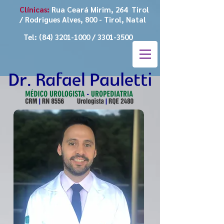
Clínicas:
Rua Ceará Mirim, 264 Tirol
/ Rodrigues Alves, 800 - Tirol, Natal
Tel:
(84) 3201-1000
/
3301-3500