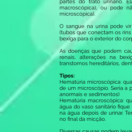
partes do trato urinário. 
macroscópica), ou pode n
microscópica).
O sangue na urina pode vir 
(tubos que conectam os rins 
bexiga para o exterior do cor
As doenças que podem causar
renais, alterações na bexi
transtornos hereditários, dent
Tipos:
Hematúria microscópica: qu
de um microscópio. Seria a
anormais e sedimentos)
Hematúria macroscópica: qu
água do vaso sanitário fiqu
na água depois de urinar. 
no final da micção.
Diversas causas podem leva