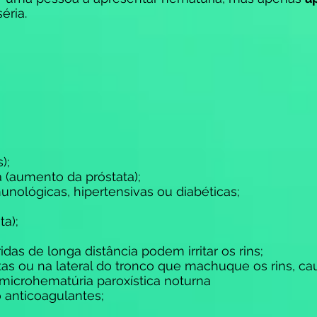
éria.
);
a (aumento da próstata);
nológicas, hipertensivas ou diabéticas;
ta);
ridas de longa distância podem irritar os rins;
tas ou na lateral do tronco que machuque os rins, c
microhematúria paroxística noturna
anticoagulantes;