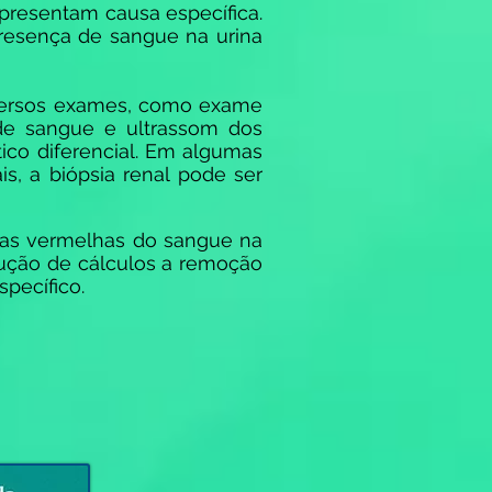
presentam causa específica.
resença de sangue na urina
iversos exames, como exame
s de sangue e ultrassom dos
ico diferencial. Em algumas
s, a biópsia renal pode ser
las vermelhas do sangue na
lução de cálculos a remoção
pecífico.