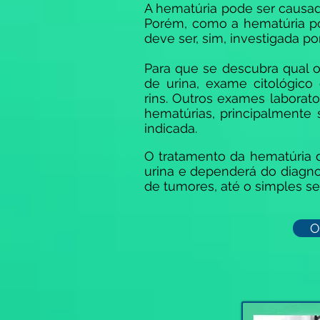
A hematúria pode ser causad
Porém, como a hematúria po
deve ser, sim, investigada po
Para que se descubra qual 
de urina, exame citológico 
rins. Outros exames laborat
hematúrias, principalmente 
indicada.
O tratamento da hematúria 
urina e dependerá do diagno
de tumores, até o simples s
O