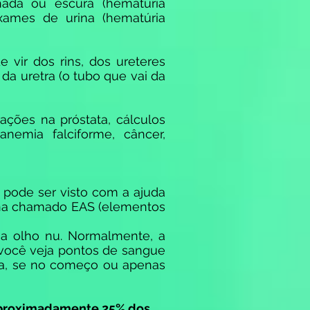
lhada ou escura (hematúria
xames de urina (hematúria
 vir dos rins, dos ureteres
da uretra (o tubo que vai da
ações na próstata, cálculos
anemia falciforme, câncer,
pode ser visto com a ajuda
rina chamado EAS (elementos
 a olho nu. Normalmente, a
 você veja pontos de sangue
ha, se no começo ou apenas
proximadamente 25% dos