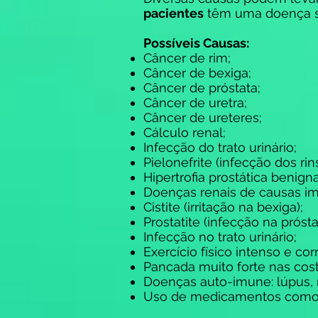
pacientes
têm uma doença s
Possíveis Causas:
Câncer de rim;
Câncer de bexiga;
Câncer de próstata;
Câncer de uretra;
Câncer de ureteres;
Cálculo renal;
Infecção do trato urinário;
Pielonefrite (infecção dos rins
Hipertrofia prostática benign
Doenças renais de causas imu
Cistite (irritação na bexiga);
Prostatite (infecção na prósta
Infecção no trato urinário;
Exercício físico intenso e cor
Pancada muito forte nas cos
Doenças auto-imune: lúpus, 
Uso de medicamentos como 