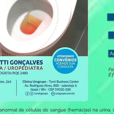
A
Fa
É 
anormal de células do sangue (hemácias) na urina, s