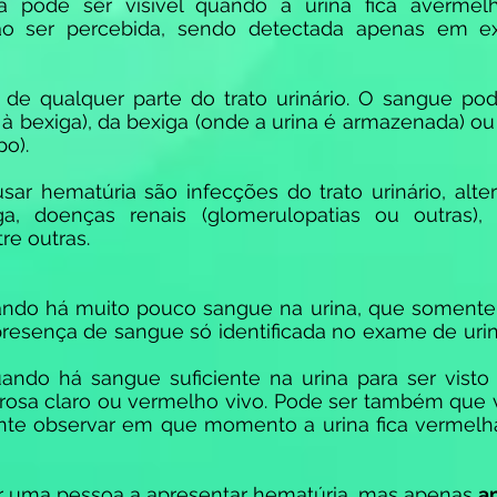
Ela pode ser visível quando a urina fica averme
ão ser percebida, sendo detectada apenas em e
de qualquer parte do trato urinário. O sangue pode
à bexiga), da bexiga (onde a urina é armazenada) ou 
po).
 hematúria são infecções do trato urinário, alter
ga, doenças renais (glomerulopatias ou outras), 
re outras.
ando há muito pouco sangue na urina, que somente 
 presença de sangue só identificada no exame de u
ando há sangue suficiente na urina para ser visto
e rosa claro ou vermelho vivo. Pode ser também que
Tente observar em que momento a urina fica vermel
r uma pessoa a apresentar hematúria, mas apenas
a