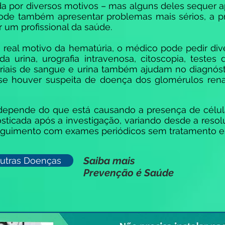
a por diversos motivos – mas alguns deles sequer a
de também apresentar problemas mais sérios, a p
r um profissional da saúde.
o real motivo da hematúria, o médico pode pedir d
da urina, urografia intravenosa, citoscopia, teste
oriais de sangue e urina também ajudam no diagnóst
se houver suspeita de doença dos glomérulos renai
depende do que está causando a presença de célu
sticada após a investigação, variando desde a reso
eguimento com exames periódicos sem tratamento es
Saiba mais
utras Doenças
Prevenção é Saúde